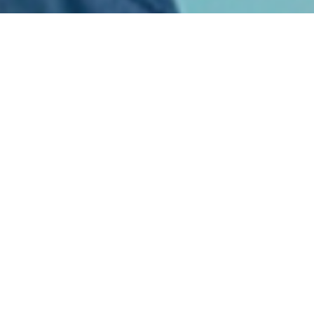
Welcome to Kyoto International Church
毎月の第一、第三 (あれば第五) の日曜日だけに集まります｡
それ以外の日曜日には、ホームギャザリングを通して礼拝と交わ
りの時を持っています。
どうぞどなたもお気軽にお越しください。
We hold in-person worship services on the 1st, 3rd, and 5th
Sundays of each month.
On the other Sundays, we encourage home gatherings for
worship and fellowship.
We warmly welcome you and would be delighted to have you
join us!